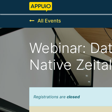
Home
Features
Pricing
All Events
Webinar: Da
Native Zeital
Registrations are
closed