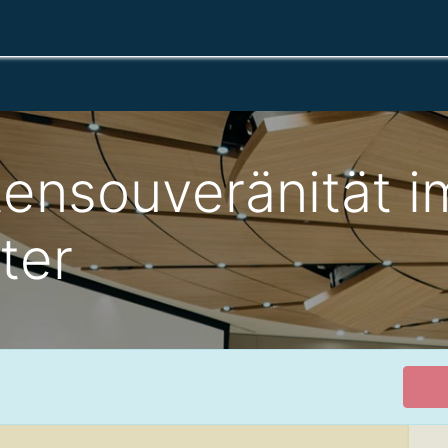
Getting Started
Docs
FAQ
About
Login
tensouveränität i
ter